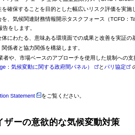
性を確保することを目的とした幅広いリスク評価を実施
財務情報開示タスクフォース（TCFD：Task Force of Cl
した報告をします。
全体にわたる、意味ある環境面での成果と改善を実証の
、関係者と協力関係を構築します。
事業者や、市場ベースのアプローチを使用した規制への支
imate Change：気候変動に関する政府間パネル）
と
パリ協定
tion Statement
をご覧ください。
イザーの意欲的な気候変動対策