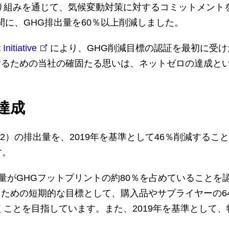
り組みを通じて、気候変動対策に対するコミットメントを示
の間に、GHG排出量を60％以上削減しました。
Initiative
により、GHG削減目標の認証を最初に受
するための当社の確固たる思いは、ネットゼロの達成と
達成
1と2）の排出量を、2019年を基準として46％削減する
す。
出量がGHGフットプリントの約80％を占めていることを認
ための短期的な目標として、購入品やサプライヤーの64
ことを目指しています。また、2019年を基準として、