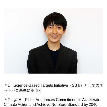
＊1 Science-Based Targets Initiative（SBTi）としてのネ
ットゼロ基準に基づく
＊2 参照：Pfizer Announces Commitment to Accelerate
Climate Action and Achieve Net-Zero Standard by 2040