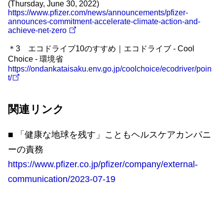
(Thursday, June 30, 2022)
https://www.pfizer.com/news/announcements/pfizer-
announces-commitment-accelerate-climate-action-and-
achieve-net-zero
＊3 エコドライブ10のすすめ｜エコドライブ - Cool
Choice - 環境省
https://ondankataisaku.env.go.jp/coolchoice/ecodriver/poin
t/
関連リンク
■ 「健康な地球を残す」こともヘルスケアカンパニ
ーの責務
https://www.pfizer.co.jp/pfizer/company/external-
communication/2023-07-19