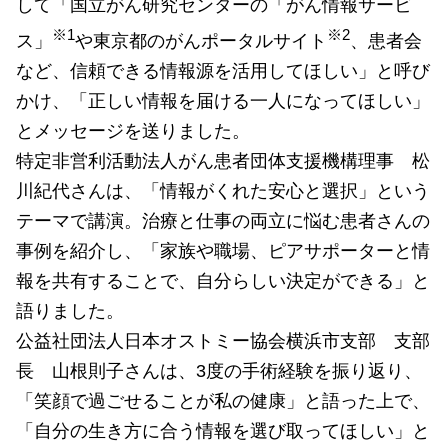
して「国立がん研究センターの「がん情報サービ
※1
※2
ス」
や東京都のがんポータルサイト
、患者会
など、信頼できる情報源を活用してほしい」と呼び
かけ、「正しい情報を届ける一人になってほしい」
とメッセージを送りました。
特定非営利活動法人がん患者団体支援機構理事 松
川紀代さんは、「情報がくれた安心と選択」という
テーマで講演。治療と仕事の両立に悩む患者さんの
事例を紹介し、「家族や職場、ピアサポーターと情
報を共有することで、自分らしい決定ができる」と
語りました。
公益社団法人日本オストミー協会横浜市支部 支部
長 山根則子さんは、3度の手術経験を振り返り、
「笑顔で過ごせることが私の健康」と語った上で、
「自分の生き方に合う情報を選び取ってほしい」と