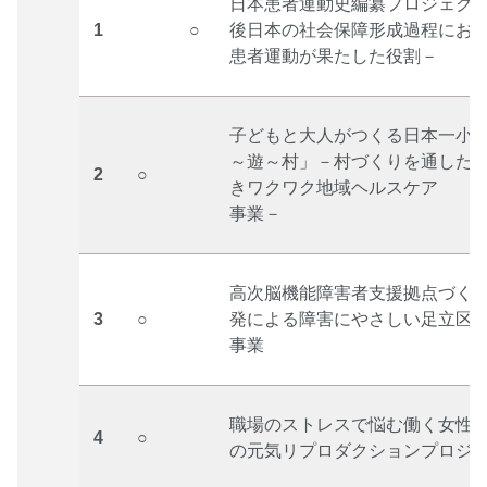
日本患者運動史編纂プロジェク
1
○
後日本の社会保障形成過程にお
患者運動が果たした役割－
子どもと大人がつくる日本一小
～遊～村」－村づくりを通した
2
○
きワクワク地域ヘルスケア
事業－
高次脳機能障害者支援拠点づく
3
○
発による障害にやさしい足立区
事業
職場のストレスで悩む働く女性
4
○
の元気リプロダクションプロジ