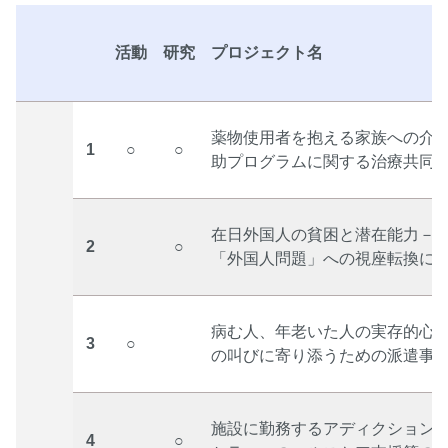
活動
研究
プロジェクト名
薬物使用者を抱える家族への介
1
○
○
助プログラムに関する治療共同
在日外国人の貧困と潜在能力－
2
○
「外国人問題」への視座転換に
病む人、年老いた人の実存的心
3
○
の叫びに寄り添うための派遣事
施設に勤務するアディクション
4
○