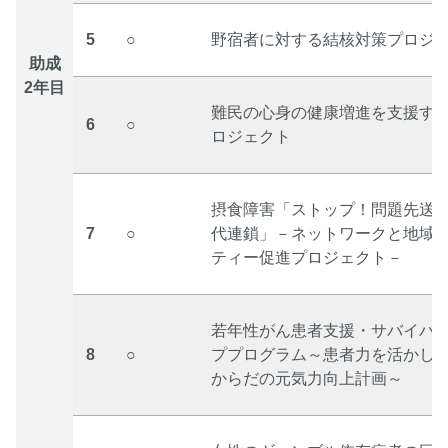
5
○
野宿者に対する結核対策プロジ
助成
2年目
難民の心身の健康増進を支援す
6
○
ロジェクト
摂食障害「ストップ！問題先送
7
○
代連鎖」－ネットワークと地域
ティー促進プロジェクト－
若年性がん患者支援・サバイバ
8
○
ププログラム～患者力を活かし
からだの元気力向上計画～