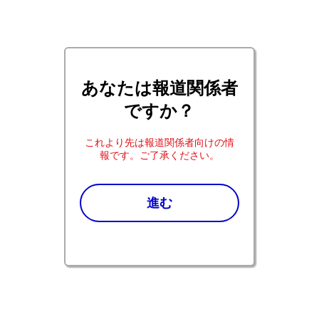
あなたは報道関係者
ですか？
これより先は報道関係者向けの情
報です。ご了承ください。
Pfizer co.jp ホーム
報道関係の皆さま：プレスリリース2024年
進む
®
「ベスポンサ
点滴静注用」、再発又は難治性のCD22
陽性の急性リンパ性白血病の小児に対する用法及び用
量の承認取得
®
「ベスポンサ
点滴静注用」、再発又