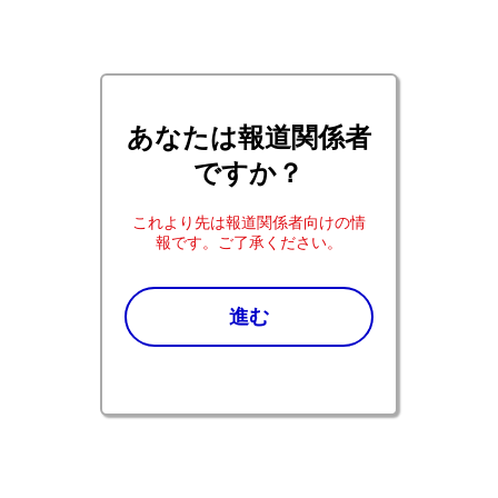
あなたは報道関係者
ですか？
これより先は報道関係者向けの情
報です。ご了承ください。
Pfizer co.jp ホーム
報道関係の皆さま：プレスリリース2024年
進む
遺伝子治療「fidanacogene elaparvovec」、血液凝固
第IX因子に対するインヒビターのない血友病B（血液
凝固第IX因子欠乏症）患者における出血傾向の抑制に
関する製造販売承認を申請
遺伝子治療「fidanacogene