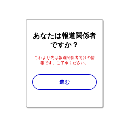
あなたは報道関係者
ですか？
これより先は報道関係者向けの情
報です。ご了承ください。
Pfizer co.jp ホーム
報道関係の皆さま：プレスリリース2024年
進む
乳がん、前立腺がんの患者さんの新たな治療選択肢
®
PARP阻害薬「ターゼナ
カプセル」発売
乳がん、前立腺がんの患者さんの新
たな治療選択肢