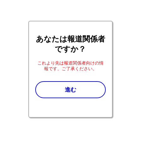
あなたは報道関係者
ですか？
これより先は報道関係者向けの情
報です。ご了承ください。
Pfizer co.jp ホーム
報道関係の皆さま：プレスリリース2024年
進む
AMR対策の新たな治療選択肢、国内初のアビバクタム
®
配合抗生物質「ザビセフタ
配合点滴静注用」本日発
売
AMR対策の新たな治療選択肢、国内
初のアビバクタム配合抗生物質