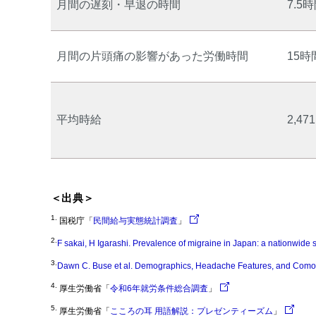
月間の遅刻・早退の時間
7.5
月間の片頭痛の影響があった労働時間
15時
平均時給
2,47
＜出典＞
1.
国税庁「
民間給与実態統計調査
」
2.
F sakai, H Igarashi. Prevalence of migraine in Japan: a nationwide 
3.
Dawn C. Buse et al. Demographics, Headache Features, and Comorbi
4.
厚生労働省「
令和6年就労条件総合調査
」
5.
厚生労働省「
こころの耳 用語解説：プレゼンティーズム
」