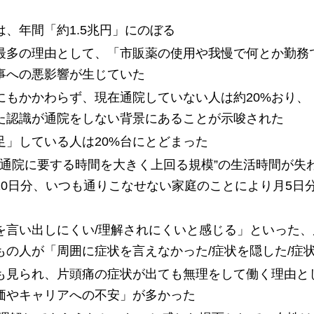
、年間「約1.5兆円」にのぼる
最多の理由として、「市販薬の使用や我慢で何とか勤務で
事への悪影響が生じていた
にもかかわらず、現在通院していない人は約20%おり、
た認識が通院をしない背景にあることが示唆された
」している人は20%台にとどまった
“通院に要する時間を大きく上回る規模”の生活時間が
10日分、いつも通りこなせない家庭のことにより月5日
を言い出しにくい/理解されにくいと感じる」といった
もの人が「周囲に症状を言えなかった/症状を隠した/症
も見られ、片頭痛の症状が出ても無理をして働く理由と
価やキャリアへの不安」が多かった