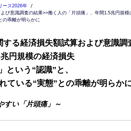
ース2026年
算および意識調査の結果>>働く人の「片頭痛」、年間1.5兆円規
”との乖離が明らかに
痛に関する経済損失額試算および意識調
5兆円規模の経済損失
」という“認識”と、
れている“実態”との乖離が明らか
やすい「片頭痛」～