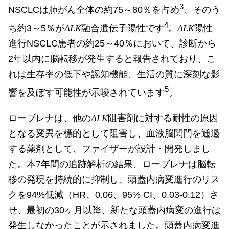
3
NSCLCは肺がん全体の約75～80％を占め
、そのう
4
ち約3～5％が
ALK
融合遺伝子陽性です
。
ALK
陽性
進行NSCLC患者の約25～40％において、診断から
2年以内に脳転移が発生すると報告されており、こ
れは生存率の低下や認知機能、生活の質に深刻な影
5
響を及ぼす可能性が示唆されています
。
ローブレナは、他の
ALK
阻害剤に対する耐性の原因
となる変異を標的として阻害し、血液脳関門を通過
する薬剤として、ファイザーが設計・開発しまし
た。本7年間の追跡解析の結果、ローブレナは脳転
移の発現を持続的に抑制し、頭蓋内病変進行のリス
クを94%低減（HR、0.06、95% CI、0.03-0.12）さ
せ、最初の30ヶ月以降、新たな頭蓋内病変の進行は
発生しなかったことが示されました。頭蓋内病変進