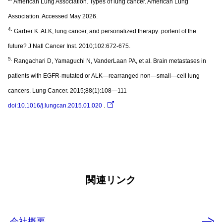
American Lung Association. Types of lung cancer. American Lung
Association. Accessed May 2026.
4.
Garber K. ALK, lung cancer, and personalized therapy: portent of the
future? J Natl Cancer Inst. 2010;102:672-675.
5.
Rangachari D, Yamaguchi N, VanderLaan PA, et al. Brain metastases in
patients with EGFR-mutated or ALK—rearranged non—small—cell lung
cancers. Lung Cancer. 2015;88(1):108—111
doi:10.1016/j.lungcan.2015.01.020
.
関連リンク
会社概要