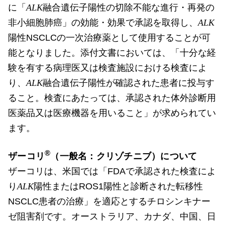
に「
ALK
融合遺伝子陽性の切除不能な進行・再発の
非小細胞肺癌」の効能・効果で承認を取得し、
ALK
陽性NSCLCの一次治療薬として使用することが可
能となりました。添付文書においては、「十分な経
験を有する病理医又は検査施設における検査によ
り、
ALK
融合遺伝子陽性が確認された患者に投与す
ること。検査にあたっては、承認された体外診断用
医薬品又は医療機器を用いること」が求められてい
ます。
®
ザーコリ
（一般名：クリゾチニブ）について
ザーコリは、米国では「FDAで承認された検査によ
り
ALK
陽性またはROS1陽性と診断された転移性
NSCLC患者の治療」を適応とするチロシンキナー
ゼ阻害剤です。オーストラリア、カナダ、中国、日