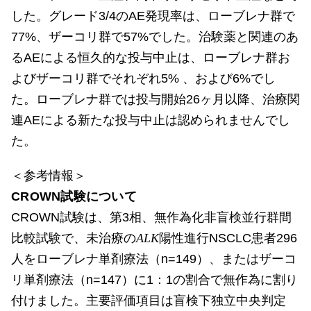
した。グレード3/4のAE発現率は、ローブレナ群で
77%、ザーコリ群で57%でした。治験薬と関連のあ
るAEによる恒久的な投与中止は、ローブレナ群お
よびザーコリ群でそれぞれ5% 、および6%でし
た。ローブレナ群では投与開始26ヶ月以降、治療関
連AEによる新たな投与中止は認められませんでし
た。
＜参考情報＞
CROWN試験について
CROWN試験は、第3相、無作為化非盲検並行群間
比較試験で、未治療の
ALK
陽性進行NSCLC患者296
人をローブレナ単剤療法（n=149）、またはザーコ
リ単剤療法（n=147）に1：1の割合で無作為に割り
付けました。主要評価項目は盲検下独立中央判定