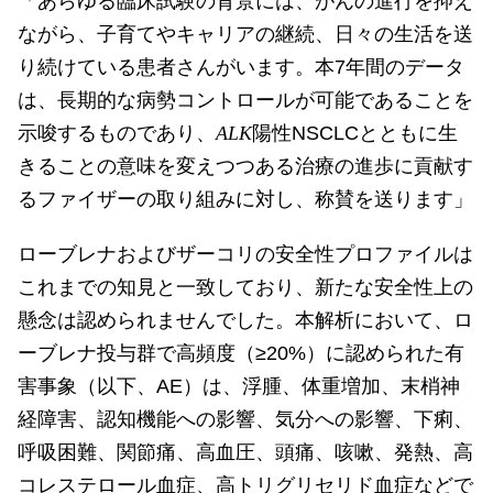
「あらゆる臨床試験の背景には、がんの進行を抑え
ながら、子育てやキャリアの継続、日々の生活を送
り続けている患者さんがいます。本7年間のデータ
は、長期的な病勢コントロールが可能であることを
示唆するものであり、
ALK
陽性NSCLCとともに生
きることの意味を変えつつある治療の進歩に貢献す
るファイザーの取り組みに対し、称賛を送ります」
ローブレナおよびザーコリの安全性プロファイルは
これまでの知見と一致しており、新たな安全性上の
懸念は認められませんでした。本解析において、ロ
ーブレナ投与群で高頻度（≥20%）に認められた有
害事象（以下、AE）は、浮腫、体重増加、末梢神
経障害、認知機能への影響、気分への影響、下痢、
呼吸困難、関節痛、高血圧、頭痛、咳嗽、発熱、高
コレステロール血症、高トリグリセリド血症などで