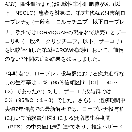
ALK
）陽性進行または転移性非小細胞肺がん（以
下、NSCLC）患者を対象に、第3世代
ALK
阻害剤ロ
ーブレナ
（一般名：ロルラチニブ。以下ローブレ
®
ナ。欧州ではLORVIQUA®の製品名で販売）とザー
コリ®（一般名：クリゾチニブ。以下、ザーコリ）
を比較評価した第3相CROWN試験において、前例
のない7年間の追跡結果を発表しました。
7年時点で、ローブレナ投与群における疾患進行な
しの生存率は55％（95％信頼区間［CI］：46～
63）であったのに対し、ザーコリ投与群では
3％（95％CI：1～8）でした。さらに、追跡期間中
央値7年時点での最新解析では、ローブレナ投与群
において治験責任医師による無増悪生存期間
（PFS）の中央値は未到達*であり、推定ハザード