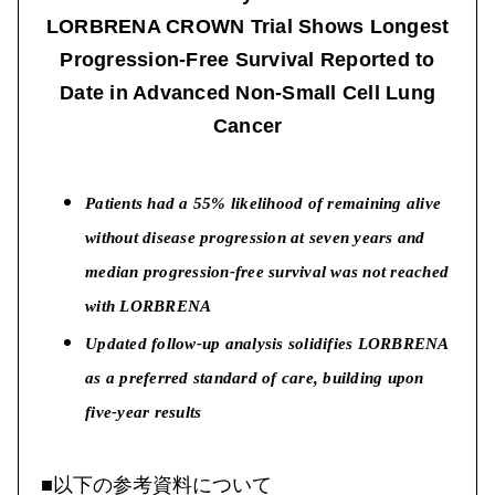
LORBRENA CROWN Trial Shows Longest
Progression-Free Survival Reported to
Date in Advanced Non-Small Cell Lung
Cancer
Patients had a 55% likelihood of remaining alive
without disease progression at seven years and
median progression-free survival was not reached
with LORBRENA
Updated follow-up analysis solidifies LORBRENA
as a preferred standard of care, building upon
five-year results
■以下の参考資料について