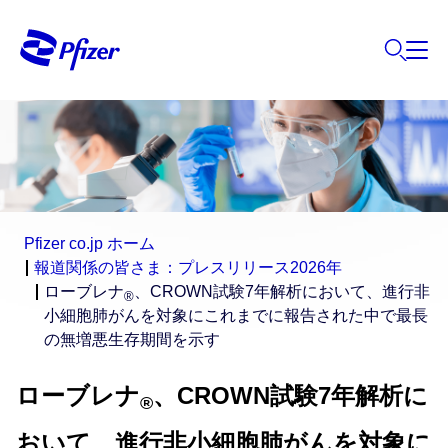
Pfizer co.jp ホーム
報道関係の皆さま：プレスリリース2026年
ローブレナ
、
CROWN試験7年解析において、進行非
®
小細胞肺がんを対象にこれまでに報告された中で最長
の無増悪生存期間を示す
ローブレナ
、CROWN試験7年解析に
®
おいて、進行非小細胞肺がんを対象に