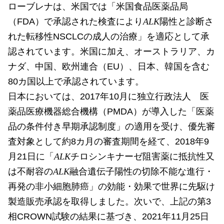
ローブレナは、米国では「米国食品医薬品局
（FDA）で承認された検査により
ALK
陽性と診断さ
れた転移性NSCLCの成人の治療」を適応として承
認されています。米国に加え、オーストラリア、カ
ナダ、中国、欧州連合（EU）、日本、韓国を含む
80カ国以上で承認されています。
日本においては、2017年10月に独立行政法人 医
薬品医療機器総合機構（PMDA）が導入した「医薬
品の条件付き早期承認制度」の適用を受け、優先審
査対象として約8カ月の審査期間を経て、2018年9
月21日に「
ALK
チロシンキナーゼ阻害薬に抵抗性又
は不耐容の
ALK
融合遺伝子陽性の切除不能な進行・
再発の非小細胞肺癌」の効能・効果で世界に先駆け
製造販売承認を取得しました。次いで、上記の第3
相CROWN試験の結果に基づき、2021年11月25日