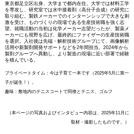
東京都足立区出身、大学まで都内在住。大学では材料工学
を専攻し、研究室では水中接着剤（高分子合成）の研究に
取り組む。製鉄メーカーでのインターンシップで大きな刺
激を受け、ものづくりの現場である生産技術職を強く志
望。就職活動の当初は化学メーカー志望だったが、製薬メ
ーカーにも視野を広げ、最終的にファイザーの生産技術職
を選択。入社後は先端・解析技術グループにて、画像解析
活用や新製剤開発サポートなどを2年間担当。2024年から
製剤グループへ異動し、より製造の現場に近い部署で経験
を積んでいる。
プライベートタイム：今は子育て一本です（2025年5月に第一
子が誕生！）。
趣味：敷地内のテニスコートで同僚とテニス、ゴルフ
（本ページの写真およびインタビュー内容は、2025年11月に
取材・撮影したものです。）